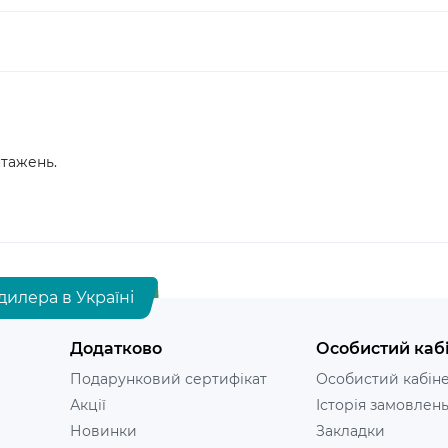
нтажень.
дилера в Україні
Додатково
Особистий каб
Подарунковий сертифікат
Особистий кабін
Акції
Історія замовлен
Новинки
Закладки