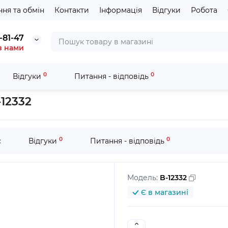
ня та обмін
Контакти
Інформація
Відгуки
Робота
-81-47
з нами
0
0
Відгуки
Питання - відповідь
ладдя з хвостовиком SDS-PLUS / SDS-MAX
Набір бурів MAKITA S
-12332
0
0
с
Відгуки
Питання - відповідь
Модель:
B-12332
Є в магазині