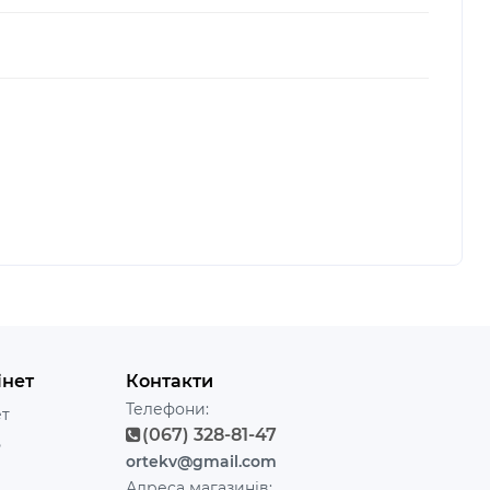
інет
Контакти
Телефони:
ет
(067) 328-81-47
ь
ortekv@gmail.com
Адреса магазинів: