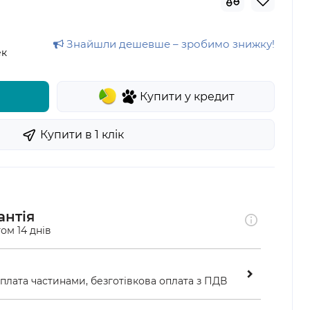
Знайшли дешевше – зробимо знижку!
ек
Купити у кредит
Купити в 1 клiк
антія
ом 14 днів
оплата частинами, безготівкова оплата з ПДВ
ою у відділенні «Нової пошти»