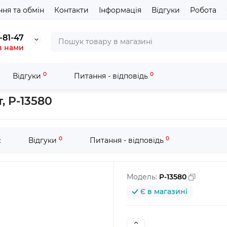
ня та обмін
Контакти
Інформація
Відгуки
Робота
-81-47
з нами
0
0
Відгуки
Питання - відповідь
d=6мм,127 10шт, P-13580
, P-13580
0
0
с
Відгуки
Питання - відповідь
Модель:
P-13580
Є в магазині