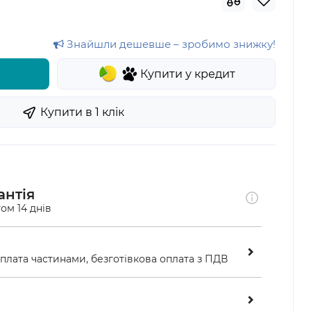
Знайшли дешевше – зробимо знижку!
Купити у кредит
Купити в 1 клiк
антія
ом 14 днів
оплата частинами, безготівкова оплата з ПДВ
ою у відділенні «Нової пошти»
ість перевірити замовлення перед оплатою 