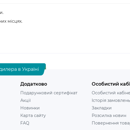
и.
их місцях.
дилера в Україні
Додатково
Особистий каб
Подарунковий сертифікат
Особистий кабін
Акції
Історія замовлен
Новинки
Закладки
Карта сайту
Розсилка новин
FAQ
Повернення това