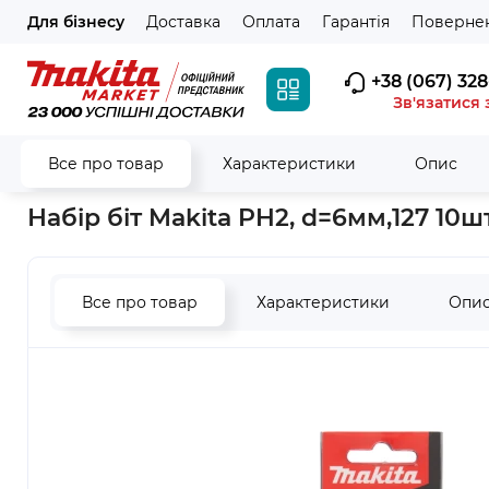
Для бізнесу
Доставка
Оплата
Гарантія
Повернен
+38 (067) 328
Зв'язатися 
Все про товар
Характеристики
Опис
Головна
Витратні матеріали
Біти
Набір біт Makita PH2, 
Набір біт Makita PH2, d=6мм,127 10шт
Все про товар
Характеристики
Опи