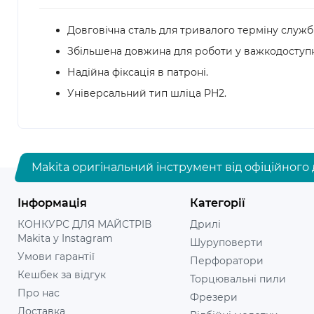
Довговічна сталь для тривалого терміну служб
Збільшена довжина для роботи у важкодоступн
Надійна фіксація в патроні.
Універсальний тип шліца PH2.
Makita оригінальний інструмент від офіційного 
Інформація
Категорії
КОНКУРС ДЛЯ МАЙСТРІВ
Дрилі
Makita у Instagram
Шуруповерти
Умови гарантії
Перфоратори
Кешбек за відгук
Торцювальні пили
Про нас
Фрезери
Доставка