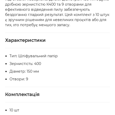
або товар мають пошкодження, обов’язково 
дрібною зернистістю К400 та 9 отворами для
оформіть акт разом із працівником служби 
ефективного відведення пилу забезпечують
бездоганно гладкий результат. Цей комплект з 10 штук
доставки.
є зручним рішенням для невеликих проєктів або для
тих, хто потребує меншого запасу.
Характеристики
Тип: Шліфувальний папір
Зернистість: 400
Діаметр: 150 мм
Отвори: 9
Комплектація
10 шт