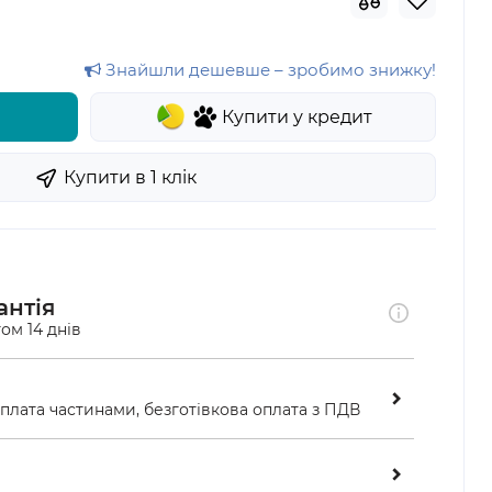
Знайшли дешевше – зробимо знижку!
Купити у кредит
Купити в 1 клiк
антія
ом 14 днів
оплата частинами, безготівкова оплата з ПДВ
ою у відділенні «Нової пошти»
ість перевірити замовлення перед оплатою 