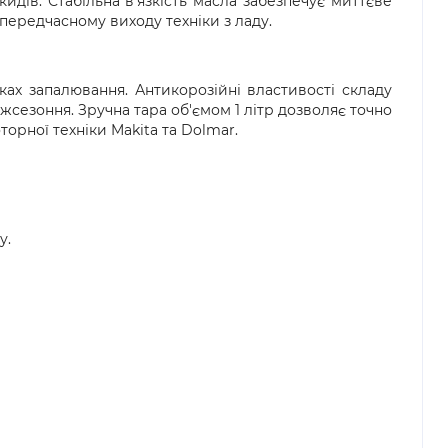
ів. Стабільна в'язкість масла забезпечує миттєве
доставка  – доставка замовлення за вказаною 
вару в магазині доступна оплата готівкою або 
передчасному виходу техніки з ладу.
’єром «Нової пошти».
анням також можна здійснити попередню оплату 
ах запалювання. Антикорозійні властивості складу
я замовлення з післяплатою рекомендуємо 
жсезоння. Зручна тара об'ємом 1 літр дозволяє точно
 безпосередньо у відділенні. Якщо упаковка або 
торної техніки Makita та Dolmar.
одження, обов’язково оформіть акт разом із 
жби доставки.
у.