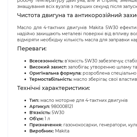
робочу температуру двигуна, але й сприяє зменше
змащування всіх вузлів з перших секунд після запус
Чистота двигуна та антикорозійний захи
Масло для 4-тактних двигунів Makita 5W30 ефекти
надійно захищають металеві поверхні від впливу вол
відміряти необхідну кількість масла для заправки ка
Переваги:
Всесезонність:
в'язкість 5W30 забезпечує стабі
Високий захист:
запобігає утворенню шламу та
Оригінальна формула:
розроблена спеціально 
Термостабільність:
масло зберігає свої власти
Технічні характеристики:
Тип:
масло моторне для 4-тактних двигунів
Артикул:
980008121
В'язкість:
5W30
Об'єм:
1 л
Призначення:
газонокосарки, генератори, ку
Виробник:
Makita