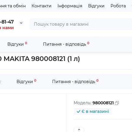
ня та обмін
Контакти
Інформація
Відгуки
Робота
-81-47
з нами
0
0
Відгуки
Питання - відповідь
ого двигуна 5W30 MAKITA 980008121 (1 л)
MAKITA 980008121 (1 л)
0
0
с
Відгуки
Питання - відповідь
Модель:
980008121
Є в магазині