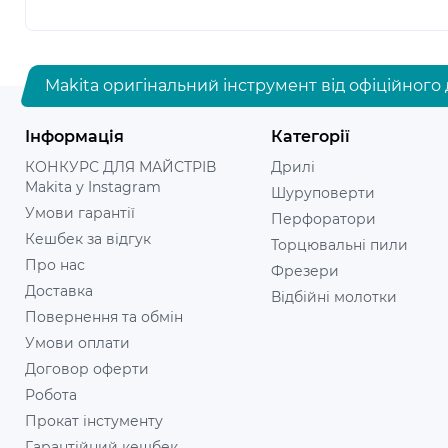
Makita оригінальний інструмент від офіційного 
Інформація
Категорії
КОНКУРС ДЛЯ МАЙСТРІВ
Дрилі
Makita у Instagram
Шуруповерти
Умови гарантії
Перфоратори
Кешбек за відгук
Торцювальні пили
Про нас
Фрезери
Доставка
Відбійні молотки
Повернення та обмін
Умови оплати
Договор оферти
Робота
Прокат інстументу
Гарантійний кешбек