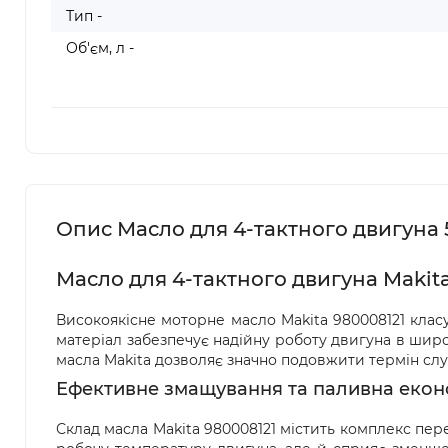
Тип -
Об'єм, л -
Опис Масло для 4-тактного двигуна 5
Масло для 4-тактного двигуна Makit
Високоякісне моторне масло Makita 980008121 класу
матеріал забезпечує надійну роботу двигуна в широ
масла Makita дозволяє значно подовжити термін слу
Ефективне змащування та паливна екон
Склад масла Makita 980008121 містить комплекс пер