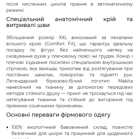
після численних циклів прання в автоматичному
режимі.
Спеціальний анатомічний крій та
витривалі шви
Збільшений розмір XXL виконаний за лекалами
вільного крою (Comfort Fit), що гарантує ідеальну
посадку по фігурі без найменшого натяку на
сковування рухів у плечовому поясі чи грудях. Комір і
плечові з'єднання посилені спеціальною внутрішньою
стрічкою, яка захищає трикотаж від розтягування при
постійних нахилах, поворотах та піднятті рук.
Легендарний бірюзово-білий логотип Makita
нанесений на тканину за допомогою передових
методів стійкого друку — принт не тріскається під час
натягування тканини та стійкий до вигорання під
прямими сонячними променями.
Основні переваги фірмового одягу
100% екологічний бавовняний склад, повністю
безпечний для шкіри та приємний для щоденного