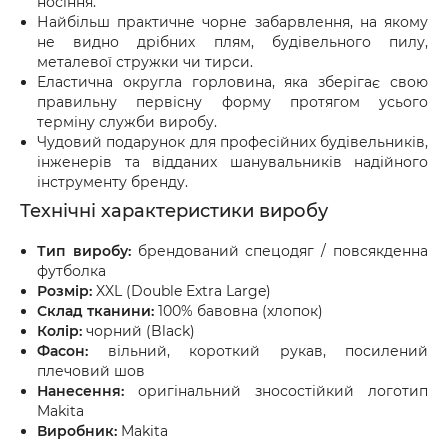
носіння.
Найбільш практичне чорне забарвлення, на якому
не видно дрібних плям, будівельного пилу,
металевої стружки чи тирси.
Еластична округла горловина, яка зберігає свою
правильну первісну форму протягом усього
терміну служби виробу.
Чудовий подарунок для професійних будівельників,
інженерів та відданих шанувальників надійного
інструменту бренду.
Технічні характеристики виробу
Тип виробу:
брендований спецодяг / повсякденна
футболка
Розмір:
XXL (Double Extra Large)
Склад тканини:
100% бавовна (хлопок)
Колір:
чорний (Black)
Фасон:
вільний, короткий рукав, посилений
плечовий шов
Нанесення:
оригінальний зносостійкий логотип
Makita
Виробник:
Makita