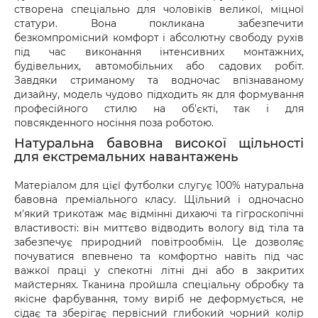
створена спеціально для чоловіків великої, міцної
статури. Вона покликана забезпечити
безкомпромісний комфорт і абсолютну свободу рухів
під час виконання інтенсивних монтажних,
будівельних, автомобільних або садових робіт.
Завдяки стриманому та водночас впізнаваному
дизайну, модель чудово підходить як для формування
професійного стилю на об'єкті, так і для
повсякденного носіння поза роботою.
Натуральна бавовна високої щільності
для екстремальних навантажень
Матеріалом для цієї футболки слугує 100% натуральна
бавовна преміального класу. Щільний і одночасно
м'який трикотаж має відмінні дихаючі та гігроскопічні
властивості: він миттєво відводить вологу від тіла та
забезпечує природний повітрообмін. Це дозволяє
почуватися впевнено та комфортно навіть під час
важкої праці у спекотні літні дні або в закритих
майстернях. Тканина пройшла спеціальну обробку та
якісне фарбування, тому виріб не деформується, не
сідає та зберігає первісний глибокий чорний колір