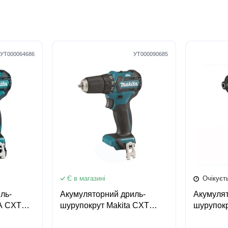
УТ000064686
УТ000090685
5
5
6
6
Є в магазині
Очікуєт
ль-
Акумуляторний дриль-
Акумуля
A CXT
шурупокрут Makita CXT
шурупокр
DF332DZ (каркас)
DF033DZ 