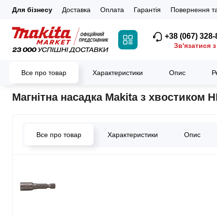
Для бізнесу
Доставка
Оплата
Гарантія
Повернення та
+38 (067) 328-
Зв'язатися з
Все про товар
Характеристики
Опис
Р
Головна
Витратні матеріали
Біти
Насадки торцеві
Магнітна 
Магнітна насадка Makita з хвостиком HE
Все про товар
Характеристики
Опис