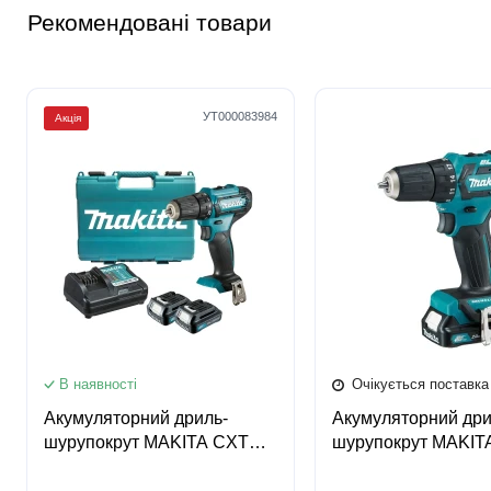
Рекомендовані товари
УТ000083984
Акція
3
3
3
3
В наявності
Очікується поставка
Акумуляторний дриль-
Акумуляторний дри
шурупокрут MAKITA CXT
шурупокрут MAKIT
DF333DWYE
DF332DSAE