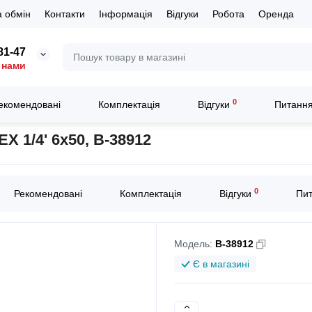
 обмін
Контакти
Інформація
Відгуки
Робота
Оренда
81-47
 нами
0
екомендовані
Комплектація
Відгуки
Питання
насадка Makita з хвостиком HEX 1/4' 6x50, B-38912
X 1/4' 6x50, B-38912
0
Рекомендовані
Комплектація
Відгуки
Пит
Модель:
B-38912
Є в магазині