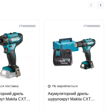
УТ000090682
УТ000090683
ься поставка
Не виробляється
торний дриль
Акумуляторний дриль-
ут Makita CXT
шурупокрут Makita CXT
(каркас)
DF333-PR01