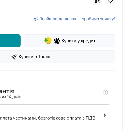
Знайшли дешевше – зробимо знижку!
Купити у кредит
Купити в 1 клiк
антія
ом 14 днів
оплата частинами, безготівкова оплата з ПДВ
ою у відділенні «Нової пошти»