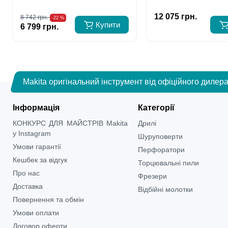
12 075 грн.
8 742 грн.
-22 %
Купити
6 799 грн.
Makita оригінальний інструмент від офіційного дилера
Інформація
Категорії
КОНКУРС ДЛЯ МАЙСТРІВ Makita
Дрилі
у Instagram
Шуруповерти
Умови гарантії
Перфоратори
Кешбек за відгук
Торцювальні пили
Про нас
Фрезери
Доставка
Відбійні молотки
Повернення та обмін
Умови оплати
Договор оферти