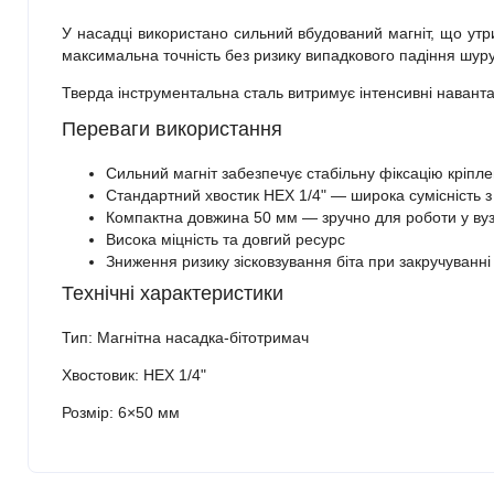
У насадці використано сильний вбудований магніт, що утри
максимальна точність без ризику випадкового падіння шур
Тверда інструментальна сталь витримує інтенсивні навантаж
Переваги використання
Сильний магніт забезпечує стабільну фіксацію кріпл
Стандартний хвостик HEX 1/4" — широка сумісність 
Компактна довжина 50 мм — зручно для роботи у вуз
Висока міцність та довгий ресурс
Зниження ризику зісковзування біта при закручуванні
Технічні характеристики
Тип: Магнітна насадка-бітотримач
Хвостовик: HEX 1/4"
Розмір: 6×50 мм