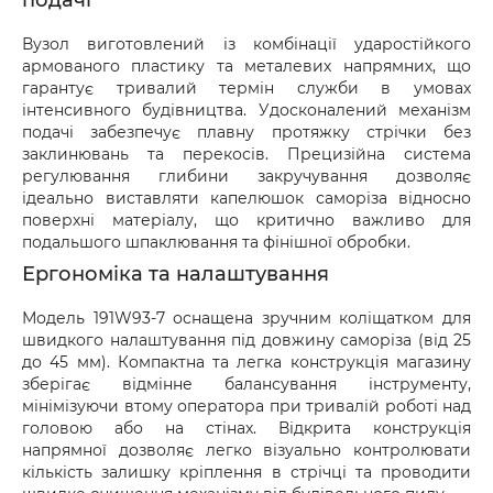
подачі
Вузол виготовлений із комбінації ударостійкого
армованого пластику та металевих напрямних, що
гарантує тривалий термін служби в умовах
інтенсивного будівництва. Удосконалений механізм
подачі забезпечує плавну протяжку стрічки без
заклинювань та перекосів. Прецизійна система
регулювання глибини закручування дозволяє
ідеально виставляти капелюшок саморіза відносно
поверхні матеріалу, що критично важливо для
подальшого шпаклювання та фінішної обробки.
Ергономіка та налаштування
Модель 191W93-7 оснащена зручним коліщатком для
швидкого налаштування під довжину саморіза (від 25
до 45 мм). Компактна та легка конструкція магазину
зберігає відмінне балансування інструменту,
мінімізуючи втому оператора при тривалій роботі над
головою або на стінах. Відкрита конструкція
напрямної дозволяє легко візуально контролювати
кількість залишку кріплення в стрічці та проводити