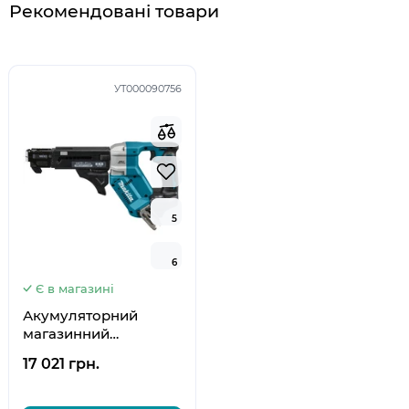
Рекомендовані товари
УТ000090756
5
5
6
6
Є в магазині
Акумуляторний
магазинний
шурупокрут Makita
17 021 грн.
LXT DFR452Z