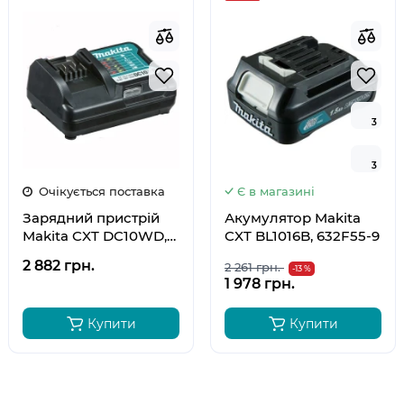
3
3
3
3
Очікується поставка
Є в магазині
Зарядний пристрій
Акумулятор Makita
Makita CXT DC10WD,
CXT BL1016B, 632F55-9
197343-0
2 882 грн.
2 261 грн.
-13 %
1 978 грн.
Купити
Купити