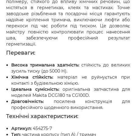
полімеру, стійкого до впливу хімічних речовин, що
містяться в герметиках, клеях та мастиках. Точне
заводське різьблення та посадочні місця гарантують
надійне кріплення тримача, виключаючи люфти або
перекоси під час роботи під тиском. Це дозволяє
майстру повністю контролювати процес нанесення
шва, забезпечуючи професійний результат
герметизації.
Переваги:
Висока тримальна здатність:
стійкість до великих
зусиль тиску (до 5000 Н).
Хімічна стійкість:
матеріал не руйнується при
контакті з будівельною хімією.
Ідеальна сумісність:
оригінальна запчастина для
моделей Makita DCG180 та CG100D.
Довговічність:
посилена конструкція для
професійного щоденного використання.
Технічні характеристики:
Артикул:
454275-7
Тип:
частина корпусу (тип А) / тримач