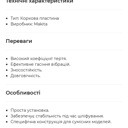
Технічні характеристики
доставки.
Тип: Коркова пластина
Виробник: Makita
Переваги
Високий коефіцієнт тертя.
Ефективне гасіння вібрацій.
Зносостійкість.
Довговічність.
Особливості
Проста установка.
Забезпечує стабільність під час шліфування.
Специфічна конструкція для сумісних моделей.