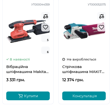
УТ000044359
УТ000052075
5
5
6
6
В наявності
Не виробляється
Вібраційна
Стрічкова
шліфмашина Makita
шліфмашина MAKITA
MT M9203
9903
3 331 грн.
12 374 грн.
Купити
Консультація