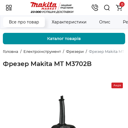
0
Все про товар
Характеристики
Опис
Ре
Каталог товарів
Головна
Електроінструмент
Фрезери
Фрезер Makita MT 
Фрезер Makita MT M3702B
Акція