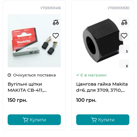
УТ000101416
УТ000100530
5
5
6
6
Очікується поставка
Є в магазині
Вугільні щітки
Цангова гайка Makita
MAKITA CB-411,
d=6. для 3709, 3710,
191940-4
3711, 3712, M3700,
150 грн.
100 грн.
M3702, MT372, DRT52,
763661-4
Купити
Купити