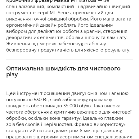
Кромочний фрезер Makita MT M3702B
— це
або товар мають пошкодження, обов’язково 
спеціалізований, компактний і надзвичайно швидкий
оформіть акт разом із працівником служби 
інструмент із серії MT-Series, призначений для
доставки.
виконання точної фінішної обробки. Його мала вага та
ергономічний дизайн роблять його ідеальним
вибором для делікатної роботи з краями, створення
декоративних елементів, обрізки шпону та ламінату.
Живлення від мережі забезпечує стабільну і
безперервну продуктивність для якісного результату.
Оптимальна швидкість для чистового
різу
Цей інструмент оснащений двигуном з номінальною
потужністю 530 Вт, який забезпечує вражаючу
швидкість обертання до 35 000 об/хв. Така висока
частота обертання є критично важливою для чистової
обробки, оскільки вона гарантує ідеально гладкий
зріз без сколів і нерівностей. Фрезер використовує
стандартний патрон діаметром 6 мм, що дозволяє
працювати з широким асортиментом спеціалізованих