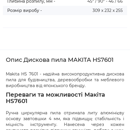
Глибина розпилу, мм -
45° / 90° - 46 / 66
або товар мають пошкодження, обов’язково 
оформіть акт разом із працівником служби 
Розмір виробу -
309 x 232 x 255
доставки.
Опис Дискова пила MAKITA HS7601
Makita HS 7601 - надійна високопродуктивна дискова
пила для будівництва, деревообробки та меблевого
виробництва від японського бренду.
Переваги та можливості Макіта
HS7601
Ручна циркулярна пила отримала литу алюмінієву
основу завтовшки 4 мм, яка підвищує стабільність і
міцність інструменту. Нанесена через кожен