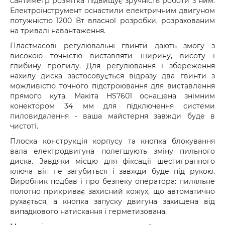
сантиметр розмітка підвищує зручність роботи з ним.
Електроінструмент оснастили електричним двигуном
потужністю 1200 Вт власної розробки, розрахованим
на тривалі навантаження.
Пластмасові регулювальні гвинти дають змогу з
високою точністю виставляти ширину, висоту і
глибину пропилу. Для регулювання і збереження
нахилу диска застосовується відразу два гвинти з
можливістю точного підстроювання для виставлення
прямого кута. Макіта HS7601 оснащена знімним
конектором 34 мм для підключення системи
пиловидалення - ваша майстерня завжди буде в
чистоті.
Плоска конструкція корпусу та кнопка блокування
вала електродвигуна полегшують зміну пильного
диска. Завдяки місцю для фіксації шестигранного
ключа він не загубиться і завжди буде під рукою.
Виробник подбав і про безпеку оператора: пиляльне
полотно прикриває захисний кожух, що автоматично
рухається, а кнопка запуску двигуна захищена від
випадкового натискання і герметизована.