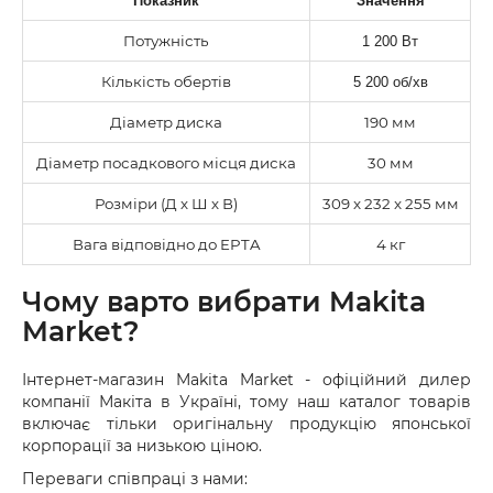
Показник
Значення
Потужність
1 200 Вт
Кількість обертів
5 200 об/хв
Діаметр диска
190 мм
Діаметр посадкового місця диска
30 мм
Розміри (Д х Ш х В)
309 x 232 x 255 мм
Вага відповідно до EPTA
4 кг
Чому варто вибрати Makita
Market?
Інтернет-магазин Makita Market - офіційний дилер
компанії Макіта в Україні, тому наш каталог товарів
включає тільки оригінальну продукцію японської
корпорації за низькою ціною.
Переваги співпраці з нами: