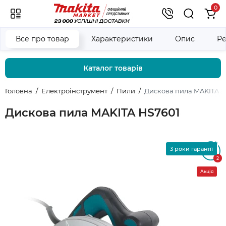
0
Все про товар
Характеристики
Опис
Ре
Каталог товарів
Головна
Електроінструмент
Пили
Дискова пила MAKITA H
Дискова пила MAKITA HS7601
3 роки гарантії
5
2
Акція