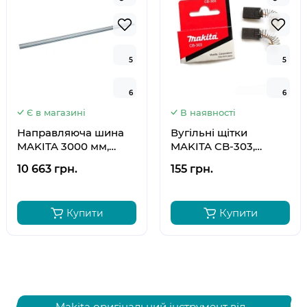
5
5
5
5
6
6
6
6
Є в магазині
В наявності
Направляюча шина
Вугільні щітки
MAKITA 3000 мм,
MAKITA CB-303,
194367-7
191963-2
10 663 грн.
155 грн.
Купити
Купити
Makita оригінальний інструмент від