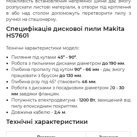
Можливість встановлення напрямної шини дає змогу
розпускати листові матеріали, а отвори під кріплення
в або над столом допоможуть перетворити пилу з
ручної на стаціонарну.
Специфікація дискової пили Makita
HS7601
Технічні характеристики моделі:
Пиляння під кутами
45° - 90°
.
Робота з пильними дисками діаметром
до 190 мм
.
Глибина пропилу під кутом
90° - 66 мм
- дає змогу
працювати з брусом
до 130 мм
.
Глибина різу під 45° становить
46 мм
.
Робота з дисками з посадковим діаметром 2
0 - 30
мм
завдяки фланцям.
Потужність електродвигуна -
1200 Вт
, захищений від
пилу епоксидним покриттям.
Довжина кабелю -
2,4 м
.
Технічні характеристики