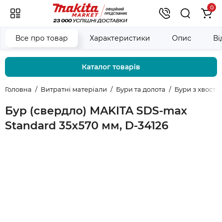
0
Все про товар
Характеристики
Опис
Ві
Каталог товарів
Головна
Витратні матеріали
Бури та долота
Бури з хвост
Бур (свердло) MAKITA SDS-max
Standard 35x570 мм, D-34126