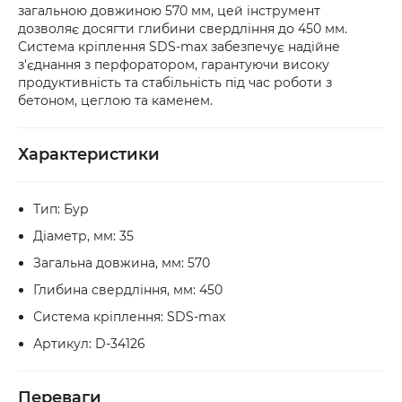
рахунок.
загальною довжиною 570 мм, цей інструмент
безпосередньо у відділенні. Якщо упаковка 
дозволяє досягти глибини свердління до 450 мм.
або товар мають пошкодження, обов’язково 
Система кріплення SDS-max забезпечує надійне
оформіть акт разом із працівником служби 
з'єднання з перфоратором, гарантуючи високу
доставки.
продуктивність та стабільність під час роботи з
бетоном, цеглою та каменем.
Характеристики
Тип: Бур
Діаметр, мм: 35
Загальна довжина, мм: 570
Глибина свердління, мм: 450
Система кріплення: SDS-max
Артикул: D-34126
Переваги