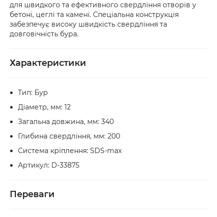
для швидкого та ефективного свердління отворів у
рахунок.
безпосередньо у відділенні. Якщо упаковка 
бетоні, цеглі та камені. Спеціальна конструкція
або товар мають пошкодження, обов’язково 
забезпечує високу швидкість свердління та
оформіть акт разом із працівником служби 
довговічність бура.
доставки.
Характеристики
Тип: Бур
Діаметр, мм: 12
Загальна довжина, мм: 340
Глибина свердління, мм: 200
Система кріплення: SDS-max
Артикул: D-33875
Переваги