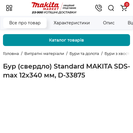
0
Все про товар
Характеристики
Опис
Ві
Каталог товарів
Головна
Витратні матеріали
Бури та долота
Бури з хвост
Бур (свердло) Standard MAKITA SDS-
max 12x340 мм, D-33875