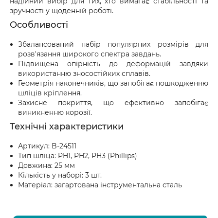
надійний вибір для тих, хто вимагає стабільності та
зручності у щоденній роботі.
Особливості
Збалансований набір популярних розмірів для
розв'язання широкого спектра завдань.
Підвищена опірність до деформацій завдяки
використанню зносостійких сплавів.
Геометрія наконечників, що запобігає пошкодженню
шліців кріплення.
Захисне покриття, що ефективно запобігає
виникненню корозії.
Технічні характеристики
Артикул: B-24511
Тип шліца: PH1, PH2, PH3 (Phillips)
Довжина: 25 мм
Кількість у наборі: 3 шт.
Матеріал: загартована інструментальна сталь