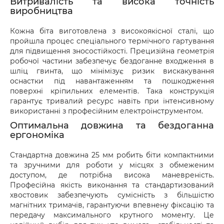
Витривалість та висока точність
доставки.
виробництва
Кожна біта виготовлена з високоякісної сталі, що
пройшла процес спеціального термічного гартування
для підвищення зносостійкості. Прецизійна геометрія
робочої частини забезпечує бездоганне входження в
шліц гвинта, що мінімізує ризик вискакування
оснастки під навантаженням та пошкодження
поверхні кріпильних елементів. Така конструкція
гарантує тривалий ресурс навіть при інтенсивному
використанні з професійним електроінструментом.
Оптимальна довжина та бездоганна
ергономіка
Стандартна довжина 25 мм робить біти компактними
та зручними для роботи у місцях з обмеженим
доступом, де потрібна висока маневреність.
Професійна якість виконання та стандартизований
хвостовик забезпечують сумісність з більшістю
магнітних тримачів, гарантуючи впевнену фіксацію та
передачу максимального крутного моменту. Це