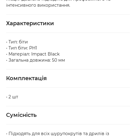
оформіть акт разом із працівником служби 
інтенсивного використання.
доставки.
Характеристики
• Тип: біти
• Тип біти: PH1
• Матеріал: Impact Black
• Загальна довжина: 50 мм
Комплектація
• 2 шт
Сумісність
• Підходять для всіх шурупокрутів та дрилів із