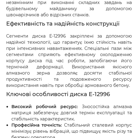
незамінним при виконанні складних завдань на
будівельному майданчику за допомогою
швонарізчиків або відрізних станків.
Ефективність та надійність конструкції
Сегменти диска E-12996 закріплені за допомогою
надійної технології, що гарантує їхню стійкість навіть
при інтенсивних навантаженнях. Спеціальні пази між
сегментами сприяють ефективному охолодженню
корпусу диска під час роботи, запобігаючи його
термічній деформації. Використання якісного
алмазного зерна дозволяє досягти стабільної
продуктивності та подовженого ресурсу
використання навіть при обробці армованого бетону.
Ключові особливості диска E-12996
Високий робочий ресурс:
Зносостійка алмазна
матриця забезпечує довгий термін експлуатації та
стабільність характеристик.
Професійна точність:
Стабільний сталевий корпус
мінімізує рівень вібрацій, що підвищує якість різу та
безпеку оператора.