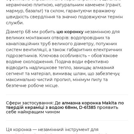
керамічною плиткою, натуральним каменем (граніт,
мармур, базальт) та склом, гарантуючи вражаючу
швидкість свердління та значно подовжуючи термін
служби.
Діаметр 68 мм робить
цю коронку
незамінною для
великих монтажних отворів: водопровідних та
каналізаційних труб великого діаметру, потужних
систем вентиляції, а також габаритних електричних
підрозетників. Ключова особливість – обов'язкове
водяне охолодження. Подача води ефективно
відводить надлишкове тепло, захищає алмазний
сегмент та матеріал, вимиває шлам, що забезпечує
максимально чистий пропил, мінімум пилу та
безпечне робоче місце.
Сфери застосування: Де
алмазна коронка Makita по
твердій кераміці з водою 68мм, D-61385
проявить
себе найкращим чином
Ця коронка — незамінний інструмент для