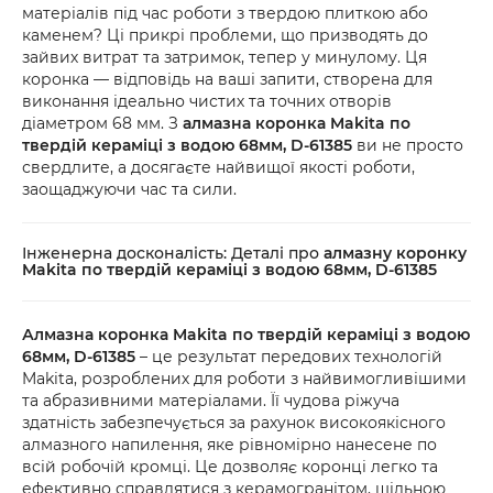
рахунок.
матеріалів під час роботи з твердою плиткою або
безпосередньо у відділенні. Якщо упаковка 
каменем? Ці прикрі проблеми, що призводять до
або товар мають пошкодження, обов’язково 
зайвих витрат та затримок, тепер у минулому. Ця
оформіть акт разом із працівником служби 
коронка — відповідь на ваші запити, створена для
доставки.
виконання ідеально чистих та точних отворів
діаметром 68 мм. З
алмазна коронка Makita по
твердій кераміці з водою 68мм, D-61385
ви не просто
свердлите, а досягаєте найвищої якості роботи,
заощаджуючи час та сили.
Інженерна досконалість: Деталі про
алмазну коронку
Makita по твердій кераміці з водою 68мм, D-61385
Алмазна коронка Makita по твердій кераміці з водою
68мм, D-61385
– це результат передових технологій
Makita, розроблених для роботи з найвимогливішими
та абразивними матеріалами. Її чудова ріжуча
здатність забезпечується за рахунок високоякісного
алмазного напилення, яке рівномірно нанесене по
всій робочій кромці. Це дозволяє коронці легко та
ефективно справлятися з керамогранітом, щільною