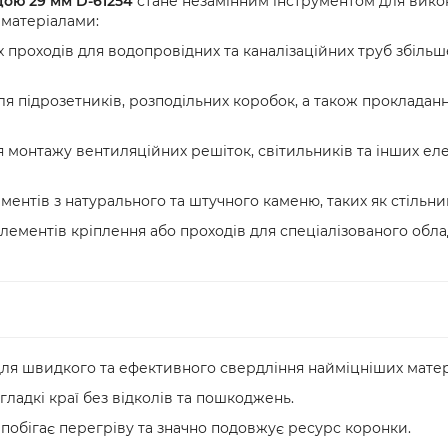
дою 29 мм D-61254
стане незамінним інструментом для викон
 матеріалами:
 проходів для водопровідних та каналізаційних труб збільшен
я підрозетників, розподільних коробок, а також прокладан
 монтажу вентиляційних решіток, світильників та інших еле
нтів з натурального та штучного каменю, таких як стільниці
лементів кріплення або проходів для спеціалізованого обл
для швидкого та ефективного свердління найміцніших матер
гладкі краї без відколів та пошкоджень.
побігає перегріву та значно подовжує ресурс коронки.