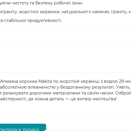
уючи чистоту та безпеку робочої зони.
граніту, жорсткої кераміки, натурального каменю, граніту, м
та стабільної продуктивності.
 Алмазна коронка Makita по жорсткій кераміці з водою 29 мм
абсолютною впевненістю у бездоганному результаті. Уявіть, 
те ризикувати дорогими матеріалами та своїм часом. Озбро
майстерності, де кожна деталь — це витвір мистецтва!
дилера в Україні