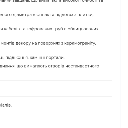
ання завдань, що вимагають високої точності та
ого діаметра в стінах та підлогах з плитки,
ня кабелів та гофрованих труб в облицьованих
ментів декору на поверхнях з керамограніту,
, підвіконня, камінні портали.
аднання, що вимагають отворів нестандартного
іалів.