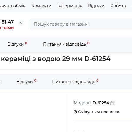
ня та обмін
Контакти
Інформація
Відгуки
Робота
-81-47
з нами
0
0
Відгуки
Питання - відповідь
 коронки з твердої кераміки
Алмазна коронка Makita по твердій
 кераміці з водою 29 мм D-61254
0
0
с
Відгуки
Питання - відповідь
Модель:
D-61254
Очікується поставка