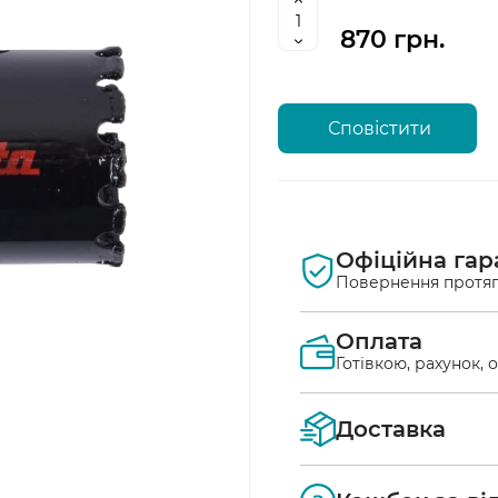
870 грн.
Сповістити
Офіційна гар
Повернення протяг
Оплата
Готівкою, рахунок, 
Оплата післяплат
Доставка
Ви маєте можлив
безпосередньо у в
Ми доставляємо з
здійснюється на м