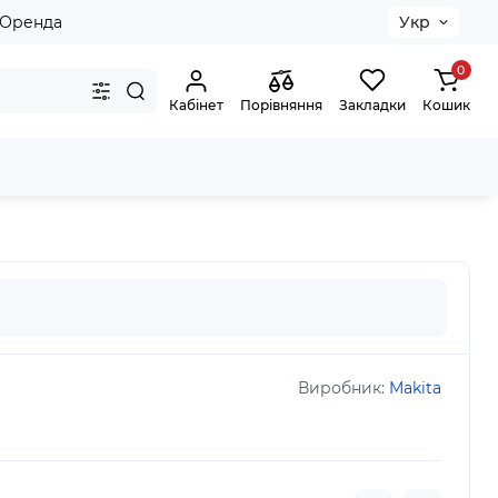
Оренда
Укр
0
Кабінет
Порівняння
Закладки
Кошик
 кераміці з водою 29 мм D-61254
Виробник:
Makita