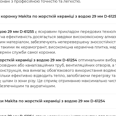
онані з професійною точністю та легкістю.
Зверніть увагу:
на рахунок.
Під час отриманн
 коронку Makita по жорсткій кераміці з водою 29 мм D-612
перевірити товар
товар мають пошк
працівником слу
дою 29 мм D-61255
є яскравим прикладом передових технологі
тна ефективність досягається завдяки високоякісному алма
им матеріалом, забезпечують неперевершену зносостійкість
кими як керамограніт, високоміцна керамічна плитка, мармур
термін служби самої коронки.
орсткій кераміці з водою 29 мм D-61254
оптимальним виборо
овідних або каналізаційних труб, вентиляційних отворів, а
конструкція, яка вимагає обов'язкового використання водян
 тільки ефективно відводить тепло, запобігаючи перегріву
шлам із зони різу. Це сприяє отриманню максимально чисто
безпечнішим та акуратнішим.
и Makita по жорсткій кераміці з водою 29 мм D-61254