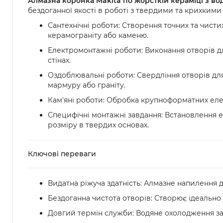
Алмазна коронка Makita по жорсткій кераміці з во
бездоганної якості в роботі з твердими та крихкими
Сантехнічні роботи: Створення точних та чистих
керамограніту або каменю.
Електромонтажні роботи: Виконання отворів дл
стінах.
Оздоблювальні роботи: Свердління отворів для
мармуру або граніту.
Кам'яні роботи: Обробка крупноформатних елеме
Специфічні монтажні завдання: Встановлення е
розміру в твердих основах.
Ключові переваги
Видатна ріжуча здатність: Алмазне напилення 
Бездоганна чистота отворів: Створює ідеально 
Довгий термін служби: Водяне охолодження за