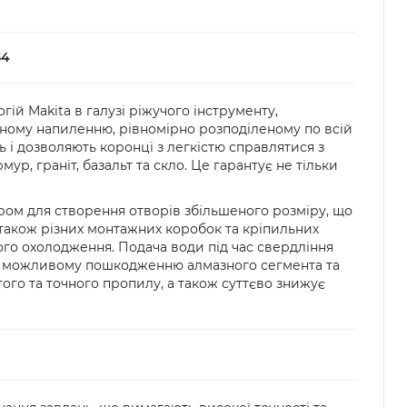
я замовлення з післяплатою рекомендуємо 
54
 безпосередньо у відділенні. Якщо упаковка або 
одження, обов’язково оформіть акт разом із 
жби доставки.
й Makita в галузі ріжучого інструменту,
зному напиленню, рівномірно розподіленому по всій
 і дозволяють коронці з легкістю справлятися з
, граніт, базальт та скло. Це гарантує не тільки
м для створення отворів збільшеного розміру, що
 також різних монтажних коробок та кріпильних
ого охолодження. Подача води під час свердління
 та можливому пошкодженню алмазного сегмента та
го та точного пропилу, а також суттєво знижує