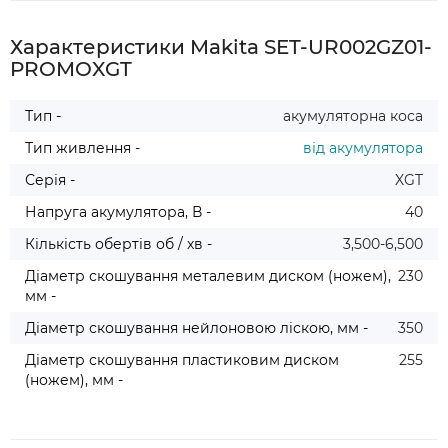
оформіть акт разом із працівником служби 
доставки.
Характеристики Makita SET-UR002GZ01-
PROMOXGT
Тип -
акумуляторна коса
Тип живлення -
від акумулятора
Серія -
XGT
Напруга акумулятора, В -
40
Кількість обертів об / хв -
3,500-6,500
Діаметр скошування металевим диском (ножем),
230
мм -
Діаметр скошування нейлоновою ліскою, мм -
350
Діаметр скошування пластиковим диском
255
(ножем), мм -