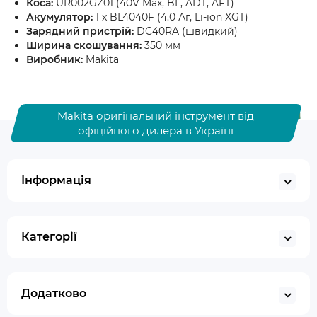
Коса:
UR002GZ01 (40V Max, BL, ADT, AFT)
Акумулятор:
1 x BL4040F (4.0 Аг, Li-ion XGT)
Зарядний пристрій:
DC40RA (швидкий)
Ширина скошування:
350 мм
Виробник:
Makita
Makita оригінальний інструмент від
офіційного дилера в Україні
Інформація
Категорії
Додатково