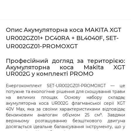
Опис Акумуляторна коса MAKITA XGT
UR002GZ01+ DC40RA + BL4040F, SET-
UR002GZ01-PROMOXGT
Професійний догляд за територією:
Акумуляторна коса Makita XGT
UR002G у комплекті PROMO
Енергокомплект SET-UR002GZ01-PROMOXGT — це
потужне та екологічне рішення для скошування трави
на великих площах. Основу набору складає
акумуляторна коса UR002G флагманської серії XGT
40V Max, яка за своїми характеристиками відповідає
бензиновим аналогам об'ємом 25 см³. Завдяки
верхньому розташуванню безщіткового двигуна
досягається ідеальне балансування інструменту, що у