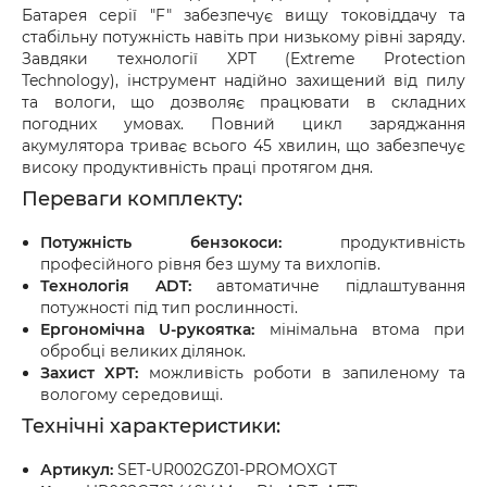
Батарея серії "F" забезпечує вищу токовіддачу та
стабільну потужність навіть при низькому рівні заряду.
Завдяки технології XPT (Extreme Protection
Technology), інструмент надійно захищений від пилу
та вологи, що дозволяє працювати в складних
погодних умовах. Повний цикл заряджання
акумулятора триває всього 45 хвилин, що забезпечує
високу продуктивність праці протягом дня.
Переваги комплекту:
Потужність бензокоси:
продуктивність
професійного рівня без шуму та вихлопів.
Технологія ADT:
автоматичне підлаштування
потужності під тип рослинності.
Ергономічна U-рукоятка:
мінімальна втома при
обробці великих ділянок.
Захист XPT:
можливість роботи в запиленому та
вологому середовищі.
Технічні характеристики:
Артикул:
SET-UR002GZ01-PROMOXGT