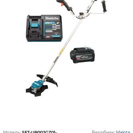
Модель:
SET-UR002GZ01-
Виробник:
Makita