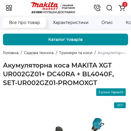
0
Все про товар
Характеристики
Опис
Ко
Каталог товарів
Головна
Садова техніка
Тримери та коси
Акумуляторна к
Акумуляторна коса MAKITA XGT
UR002GZ01+ DC40RA + BL4040F,
SET-UR002GZ01-PROMOXGT
3 роки гарантії
XGT