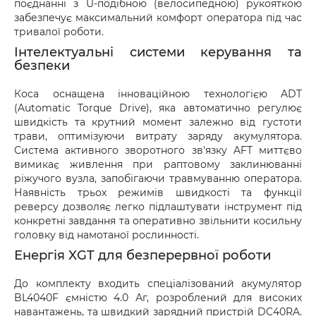
поєднанні з U-подібною (велосипедною) рукояткою
забезпечує максимальний комфорт оператора під час
тривалої роботи.
Інтелектуальні системи керування та
безпеки
Коса оснащена інноваційною технологією ADT
(Automatic Torque Drive), яка автоматично регулює
швидкість та крутний момент залежно від густоти
трави, оптимізуючи витрату заряду акумулятора.
Система активного зворотного зв'язку AFT миттєво
вимикає живлення при раптовому заклинюванні
ріжучого вузла, запобігаючи травмуванню оператора.
Наявність трьох режимів швидкості та функції
реверсу дозволяє легко підлаштувати інструмент під
конкретні завдання та оперативно звільнити косильну
головку від намотаної рослинності.
Енергія XGT для безперервної роботи
До комплекту входить спеціалізований акумулятор
BL4040F ємністю 4.0 Аг, розроблений для високих
навантажень, та швидкий зарядний пристрій DC40RA.