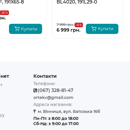
, 191X65-8
BL4020, 191L29-0
-26 %
рн.
7 999 грн.
-12 %
Купити
Купити
6 999 грн.
інет
Контакти
Телефони:
ет
(067) 328-81-47
ь
ortekv@gmail.com
Адреса магазинів:
м. Вінниця, вул. Батозька 16б
ру
Пн-Пт: з 8:00 до 18:00
Сб-Нд: з 9:00 до 17:00