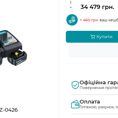
34 479 грн.
+ 460 грн
ваш кеш
Купити
Офіційна гар
Повернення протяг
Оплата
Готівкою, рахунок, 
Z-0426
Оплата післяплат