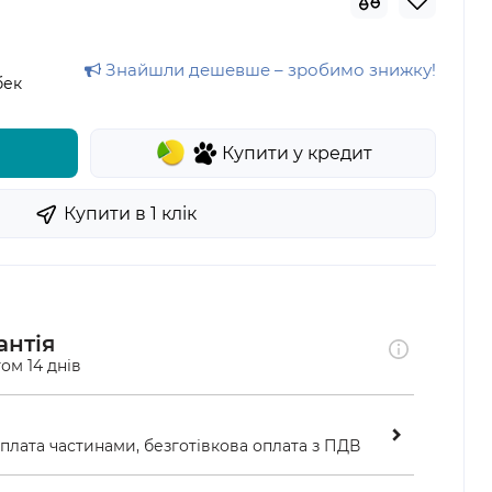
Знайшли дешевше – зробимо знижку!
бек
Купити у кредит
Купити в 1 клiк
антія
ом 14 днів
оплата частинами, безготівкова оплата з ПДВ
ою у відділенні «Нової пошти»