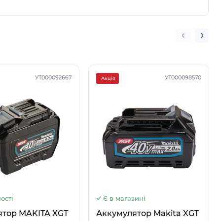
УТ000092667
УТ000098570
Акція
3
3
3
3
ості
Є в магазині
ятор MAKITA XGT
Аккумулятор Makita XGT