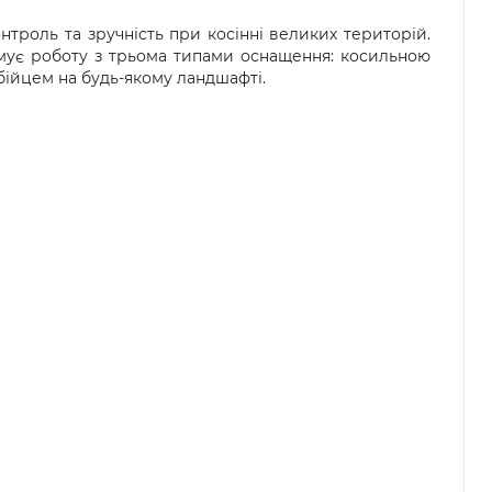
троль та зручність при косінні великих територій.
имує роботу з трьома типами оснащення: косильною
бійцем на будь-якому ландшафті.