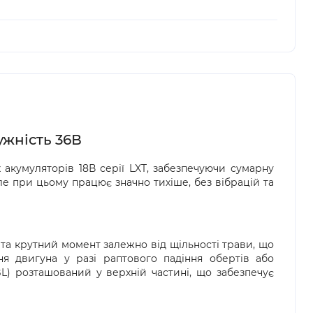
нні «Нової пошти».
амовивозі (тільки у Вінниці)
доставка  – доставка замовлення за вказаною 
вару в магазині доступна оплата готівкою або 
’єром «Нової пошти».
анням також можна здійснити попередню оплату 
я замовлення з післяплатою рекомендуємо 
 безпосередньо у відділенні. Якщо упаковка або 
одження, обов’язково оформіть акт разом із 
жби доставки.
ужність 36В
акумуляторів 18В серії LXT, забезпечуючи сумарну
ле при цьому працює значно тихіше, без вібрацій та
 та крутний момент залежно від щільності трави, що
ня двигуна у разі раптового падіння обертів або
L) розташований у верхній частині, що забезпечує