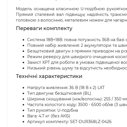
Модель оснащена класичною U-подібною рукояткою (
Прямий сталевий вал підвищує надійність трансмі
головкою з волосінню, металевим ножем для чагарн
Переваги комплекту
Система 18В+18В: повна потужність 36В на базі
Повний набір живлення: 2 акумулятори та швид
Безщітковий двигун з прямим приводом на різ
Режим реверсу для швидкого очищення косильн
Захист XPT для роботи в умовах підвищеної вол
Низький рівень шуму та відсутність необхіднос
Технічні характеристики
Напруга живлення: 36 В (18 В х 2) LXT
Тип двигуна: безщітковий (BL)
Ширина скошування (ніж/волосінь): 255 / 350 м
Частота холостого ходу: 3500 - 6500 об/хв (3 шв
Тип рукоятки: U-подібна
Вага: 4.7 кг (без АКБ)
Артикул комплекту: SET-DUR368LZ-0426