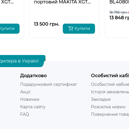
 XGT
портовий MAKITA XGT
BL4080F
DC40RB, 191N09-8
18 795 грн.
13 848 г
13 500 грн.
Купити
Купити
дилера в Україні
Додатково
Особистий каб
Подарунковий сертифікат
Особистий кабін
Акції
Історія замовлен
Новинки
Закладки
Карта сайту
Розсилка новин
FAQ
Повернення това