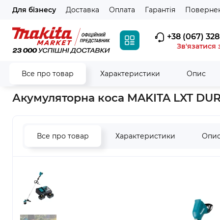
Для бізнесу
Доставка
Оплата
Гарантія
Повернен
+38 (067) 328
Зв'язатися 
Все про товар
Характеристики
Опис
Головна
Садова техніка
Тримери та коси
Акумуляторна 
Акумуляторна коса MAKITA LXT DUR
Все про товар
Характеристики
Опи