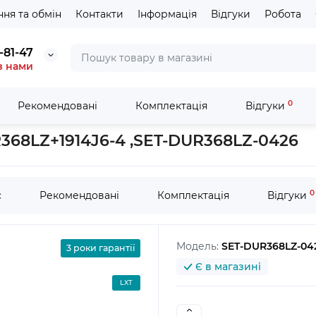
ня та обмін
Контакти
Інформація
Відгуки
Робота
-81-47
з нами
0
Рекомендовані
Комплектація
Відгуки
коса MAKITA LXT DUR368LZ+1914J6-4 ,SET-DUR368LZ-0426
368LZ+1914J6-4 ,SET-DUR368LZ-0426
0
с
Рекомендовані
Комплектація
Відгуки
Модель:
SET-DUR368LZ-04
3 роки гарантії
Є в магазині
LXT