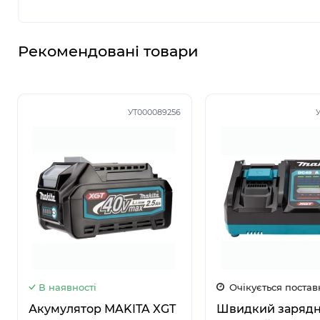
Рекомендовані товари
УТ000089256
5
5
6
6
В наявності
Очікується постав
Акумулятор MAKITA XGT
Швидкий заряд