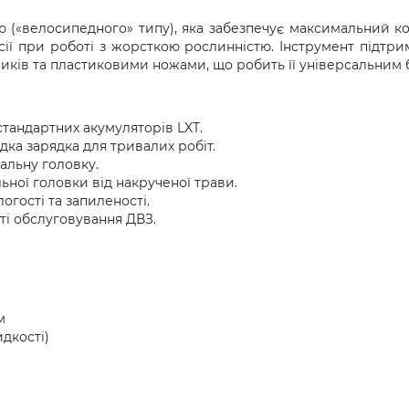
«велосипедного» типу), яка забезпечує максимальний кон
сії при роботі з жорсткою рослинністю. Інструмент підтр
иків та пластиковими ножами, що робить її універсальним 
 стандартних акумуляторів LXT.
ка зарядка для тривалих робіт.
альну головку.
ої головки від накрученої трави.
огості та запиленості.
ті обслуговування ДВЗ.
м
идкості)