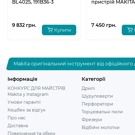
BL4025, 191B36-3
пристрій MAKITA
DC40RA 191E07-8
9 832 грн.
7 450 грн.
Купити
Makita оригінальний інструмент від офіційного 
Інформація
Категорії
КОНКУРС ДЛЯ МАЙСТРІВ
Дрилі
Makita у Instagram
Шуруповерти
Умови гарантії
Перфоратори
Кешбек за відгук
Торцювальні пили
Про нас
Фрезери
Доставка
Відбійні молотки
Повернення та обмін