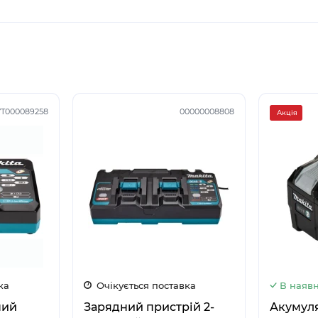
УТ000089258
00000008808
Акція
ка
Очікується поставка
В наявн
ний
Зарядний пристрій 2-
Акумул