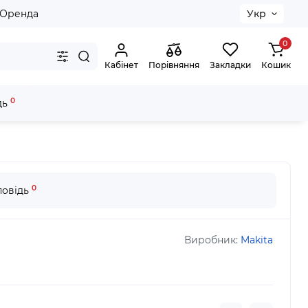
Оренда
Укр
0
Кабінет
Порівняння
Закладки
Кошик
0
дь
ркас)
0
повідь
Виробник:
Makita