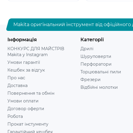
Makita оригінальний інструмент від офіційного 
Інформація
Категорії
КОНКУРС ДЛЯ МАЙСТРІВ
Дрилі
Makita у Instagram
Шуруповерти
Умови гарантії
Перфоратори
Кешбек за відгук
Торцювальні пили
Про нас
Фрезери
Доставка
Відбійні молотки
Повернення та обмін
Умови оплати
Договор оферти
Робота
Прокат інстументу
Гарантійний кешбек