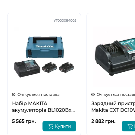
УТ000084005
Очікується поставка
Очікується постав
Набір MAKITA
Зарядний прист
акумуляторів BL1020Bx2,
Makita CXT DC10
DC10SA 10,8 В (197657-7)
197343-0
5 565 грн.
2 882 грн.
Купити