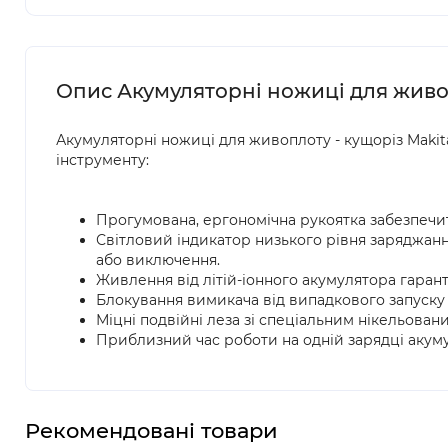
Опис Акумуляторні ножиці для живоп
Акумуляторні ножиці для живоплоту - кущоріз Makit
інструменту:
Прогумована, ергономічна рукоятка забезпечить
Світловий індикатор низького рівня заряджан
або виключення.
Живлення від літій-іонного акумулятора гаран
Блокування вимикача від випадкового запуску -
Міцні подвійні леза зі спеціальним нікельовани
Приблизний час роботи на одній зарядці акум
Рекомендовані товари