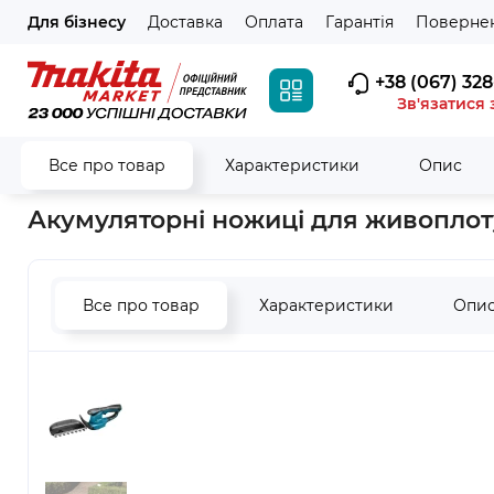
Для бізнесу
Доставка
Оплата
Гарантія
Повернен
+38 (067) 328
Зв'язатися 
Все про товар
Характеристики
Опис
Головна
Садова техніка
Кущорізи та ножиці для трави
А
Акумуляторні ножиці для живоплоту
Все про товар
Характеристики
Опи