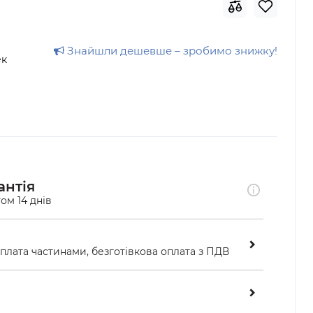
Знайшли дешевше – зробимо знижку!
ек
антія
ом 14 днів
оплата частинами, безготівкова оплата з ПДВ
ою у відділенні «Нової пошти»
ість перевірити замовлення перед оплатою 
ідділенні. Після огляду товару оплата 