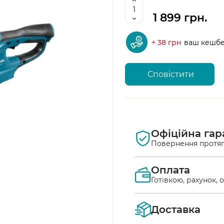
1 899 грн.
+ 38 грн
ваш кешб
Сповістити
Офіційна гар
Повернення протяг
Оплата
Готівкою, рахунок, 
Оплата післяплат
Доставка
Ви маєте можлив
безпосередньо у в