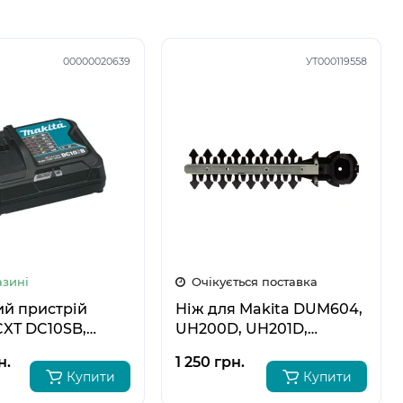
00000020639
УТ000119558
5
5
6
6
азині
Очікується поставка
ий пристрій
Ніж для Makita DUM604,
CXT DC10SB,
UH200D, UH201D,
7
UM600D 195272-1UAX
н.
1 250 грн.
Купити
Купити