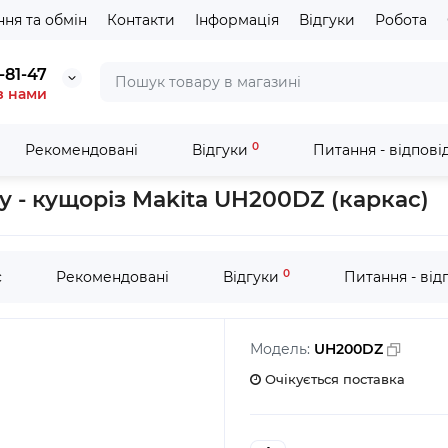
ня та обмін
Контакти
Інформація
Відгуки
Робота
-81-47
з нами
0
Рекомендовані
Відгуки
Питання - відпові
кумуляторні ножиці для живоплоту - кущоріз Makita UH200DZ (ка
 - кущоріз Makita UH200DZ (каркас)
0
с
Рекомендовані
Відгуки
Питання - від
Модель:
UH200DZ
Очікується поставка