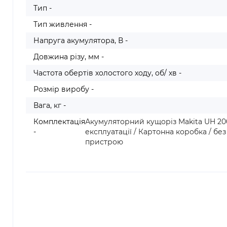
Тип -
Тип живлення -
Напруга акумулятора, В -
Довжина різу, мм -
Частота обертів холостого ходу, об/ хв -
Розмір виробу -
Вага, кг -
Комплектація
Акумуляторний кущоріз Makita UH 200
-
експлуатації / Картонна коробка / бе
пристрою