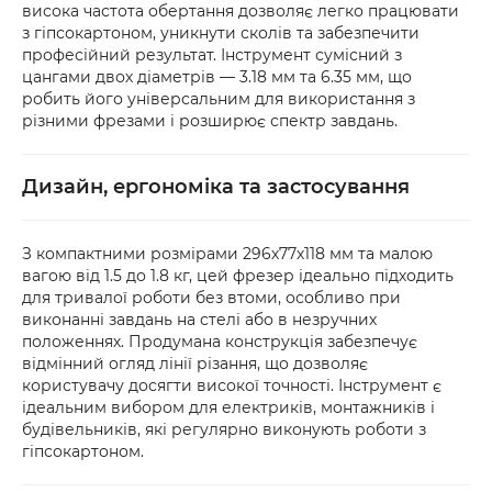
висока частота обертання дозволяє легко працювати
з гіпсокартоном, уникнути сколів та забезпечити
професійний результат. Інструмент сумісний з
цангами двох діаметрів — 3.18 мм та 6.35 мм, що
робить його універсальним для використання з
різними фрезами і розширює спектр завдань.
Дизайн, ергономіка та застосування
З компактними розмірами 296х77х118 мм та малою
вагою від 1.5 до 1.8 кг, цей фрезер ідеально підходить
для тривалої роботи без втоми, особливо при
виконанні завдань на стелі або в незручних
положеннях. Продумана конструкція забезпечує
відмінний огляд лінії різання, що дозволяє
користувачу досягти високої точності. Інструмент є
ідеальним вибором для електриків, монтажників і
будівельників, які регулярно виконують роботи з
гіпсокартоном.