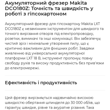
рекомендуємо перевірити товар 
Акумуляторний фрезер Makita
рахунок.
безпосередньо у відділенні. Якщо упаковка 
DCO180Z: Точність та швидкість у
або товар мають пошкодження, обов’язково 
роботі з гіпсокартоном
оформіть акт разом із працівником служби 
доставки.
Акумуляторний фрезер для гіпсокартону Makita LXT
DCO180Z є незамінним інструментом для швидкого та
точного вирізання отворів під електропроводку,
розетки, вимикачі та інші комунікації. Він забезпечує
чистий зріз і мінімальне утворення пилу, що є
критично важливим для фінішних робіт. Завдяки
живленню від універсальної акумуляторної
платформи LXT 18 В, інструмент пропонує повну
свободу рухів та високу продуктивність без прив'язки
до електромережі.
Ефективність і продуктивність
Цей фрезер вирізняється надзвичайно високою
швидкістю обертання шпинделя до 30 000 об/хв, що
гарантує швидке, рівне та акуратне різання. Така