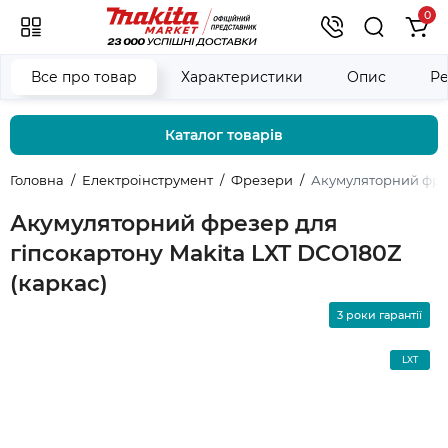
0
Все про товар
Характеристики
Опис
Ре
Каталог товарів
Головна
Електроінструмент
Фрезери
Акумуляторний фрез
Акумуляторний фрезер для
гіпсокартону Makita LXT DCO180Z
(каркас)
3 роки гарантії
LXT