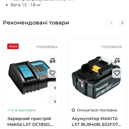
Вага: 1.5 - 1.8 кг
Рекомендовані товари
Акція
УТ000083964
УТ000084018
3
3
3
3
Є в магазині
Очікується поставка
Зарядний пристрій
Акумулятор MAKITA
Makita LXT DC18SD,
LXT BL1840B, 632F07-