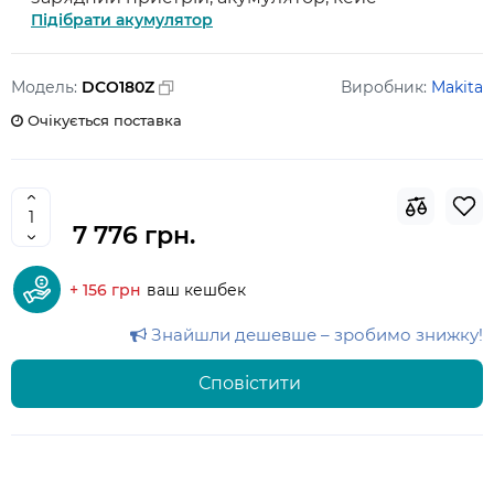
Підібрати акумулятор
Модель:
DCO180Z
Виробник:
Makita
Очікується поставка
7 776 грн.
+ 156 грн
ваш кешбек
Знайшли дешевше – зробимо знижку!
Сповістити