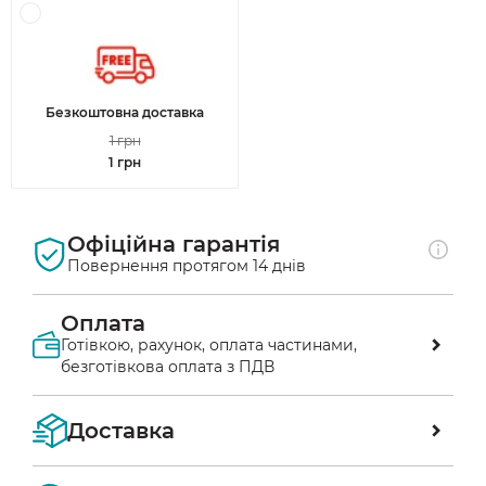
Безкоштовна доставка
1 грн
1 грн
Офіційна гарантія
Повернення протягом 14 днів
Оплата
Готівкою, рахунок, оплата частинами,
безготівкова оплата з ПДВ
Оплата післяплатою у відділенні «Нової 
Доставка
пошти»
Ви маєте можливість перевірити 
Ми доставляємо замовлення по всій 
замовлення перед оплатою безпосередньо у 