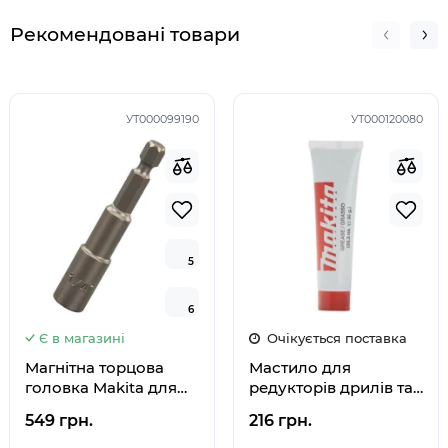
Рекомендовані товари
УТ000099190
УТ000120080
5
5
6
6
Є в магазині
Очікується поставка
Магнітна торцова
Мастило для
головка Makita для
редукторів дрилів та
гвинтів 1/4, 65мм, P-
лобзиків Makita P-
549 грн.
216 грн.
05991
08361