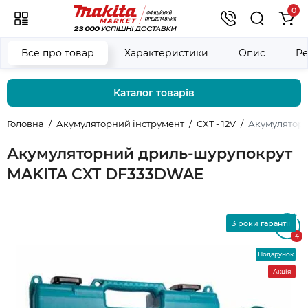
0
Все про товар
Характеристики
Опис
Ре
Каталог товарів
Головна
Акумуляторний інструмент
CXT - 12V
Акумулятор
Акумуляторний дриль-шурупокрут
MAKITA CXT DF333DWAE
3 роки гарантії
4.8
4
Подарунок
Акція