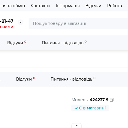
ня та обмін
Контакти
Інформація
Відгуки
Робота
-81-47
з нами
0
0
Відгуки
Питання - відповідь
тер напрямної B для AN250H
0
0
с
Відгуки
Питання - відповідь
Модель:
424237-9
Є в магазині