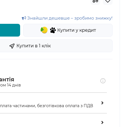
Знайшли дешевше – зробимо знижку!
Купити у кредит
Купити в 1 клiк
антія
ом 14 днів
оплата частинами, безготівкова оплата з ПДВ
ою у відділенні «Нової пошти»
ість перевірити замовлення перед оплатою 