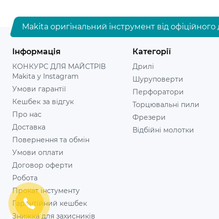
Makita оригінальний інструмент від офіційного 
Інформація
Категорії
КОНКУРС ДЛЯ МАЙСТРІВ
Дрилі
Makita у Instagram
Шуруповерти
Умови гарантії
Перфоратори
Кешбек за відгук
Торцювальні пили
Про нас
Фрезери
Доставка
Відбійні молотки
Повернення та обмін
Умови оплати
Договор оферти
Робота
Прокат інстументу
Гарантійний кешбек
Знижка для захисників