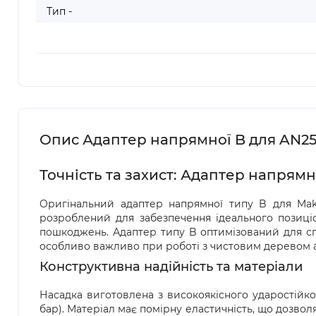
Тип -
Опис Адаптер напрямної B для AN2
Точність та захист: Адаптер напрямн
Оригінальний адаптер напрямної типу B для Mak
розроблений для забезпечення ідеального позиціо
пошкоджень. Адаптер типу B оптимізований для спе
особливо важливо при роботі з чистовим деревом
Конструктивна надійність та матеріали
Насадка виготовлена з високоякісного ударостійког
бар). Матеріал має помірну еластичність, що дозволя