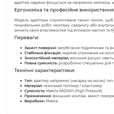
адаптер надійно фіксується на напрямній нейлера, 
Ергономіка та професійне використання
Модель адаптера спроектована таким чином, щоб 
покрівельних робіт, монтажу сайдингу або внутрішн
змінить своїх властивостей під впливом мастил та б
Переваги:
Захист поверхні:
запобігання подряпинам та вм
Стабільна фіксація:
надійне утримання на носик
Зносостійкий матеріал:
високий ресурс навіть 
Повна сумісність:
розроблено спеціально для п
Технічні характеристики:
Тип:
адаптер напрямної (насадка на носик) тип
Матеріал:
технічний полімер / еластомер
Сумісність:
Makita AN250H (High Pressure)
Призначення:
фінішний монтаж, захист поверх
Виробник:
Makita