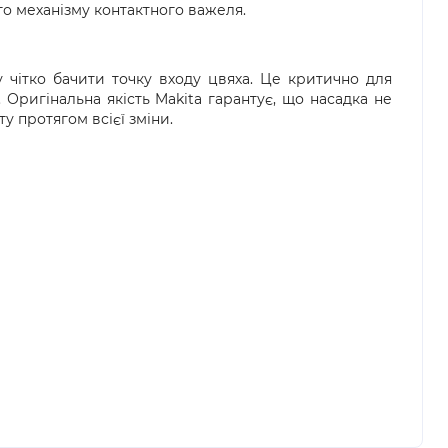
доставка  – доставка замовлення за вказаною 
го механізму контактного важеля.
вару в магазині доступна оплата готівкою або 
’єром «Нової пошти».
анням також можна здійснити попередню оплату 
чітко бачити точку входу цвяха. Це критично для
я замовлення з післяплатою рекомендуємо 
 Оригінальна якість Makita гарантує, що насадка не
 безпосередньо у відділенні. Якщо упаковка або 
у протягом всієї зміни.
одження, обов’язково оформіть акт разом із 
жби доставки.