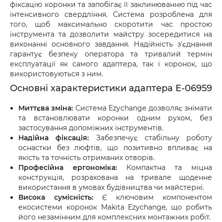
доставки.
фіксацію коронки та запобігає її заклинюванню під час
інтенсивного свердління. Система розроблена для
того, щоб максимально скоротити час простою
інструмента та дозволити майстру зосередитися на
виконанні основного завдання. Надійність з'єднання
гарантує безпеку оператора та тривалий термін
експлуатації як самого адаптера, так і коронок, що
використовуються з ним.
Основні характеристики адаптера E-06959
Миттєва зміна:
Система Ezychange дозволяє знімати
та встановлювати коронки одним рухом, без
застосування допоміжних інструментів.
Надійна фіксація:
Забезпечує стабільну роботу
оснастки без люфтів, що позитивно впливає на
якість та точність отриманих отворів.
Професійна ергономіка:
Компактна та міцна
конструкція, розрахована на тривале щоденне
використання в умовах будівництва чи майстерні.
Висока сумісність:
Є ключовим компонентом
екосистеми коронок Makita Ezychange, що робить
його незамінним для комплексних монтажних робіт.