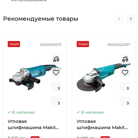
Рекомендуемые товары
Акция
Акция
00000021573
00000022097
3
3
3
3
3
3
3
3
В наличии
В наличии
Угловая
Угловая
шлифмашина Makita
шлифмашина Makita
GA9050
GA9020