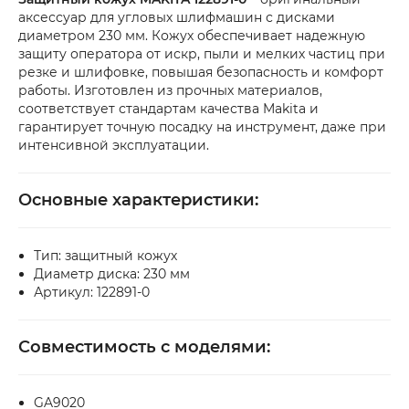
платежом рекомендуем проверить товар 
аксессуар для угловых шлифмашин с дисками
непосредственно в отделении. Если 
диаметром 230 мм. Кожух обеспечивает надежную
упаковка или товар имеют повреждения, 
защиту оператора от искр, пыли и мелких частиц при
резке и шлифовке, повышая безопасность и комфорт
обязательно оформите акт вместе с 
работы. Изготовлен из прочных материалов,
сотрудником службы доставки.
соответствует стандартам качества Makita и
гарантирует точную посадку на инструмент, даже при
интенсивной эксплуатации.
Основные характеристики:
Тип: защитный кожух
Диаметр диска: 230 мм
Артикул: 122891-0
Совместимость с моделями:
GA9020