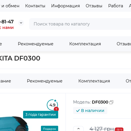
 и обмен
Контакты
Информация
Отзывы
Работа
-81-47
с нами
е
Рекомендуемые
Комплектация
Отзы
поверт безударная MAKITA DF0300
KITA DF0300
сание
Рекомендуемые
Комплектация
О
Модель:
DF0300
4.9
7
В наличии
3 года гарантии
4 127 грн.
Подарок
-18 %