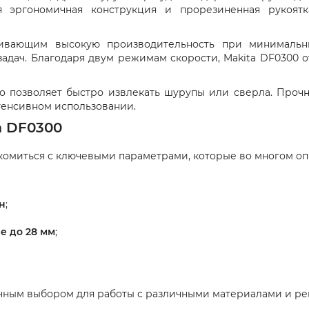
ая эргономичная конструкция и прорезиненная рукоя
ивающим высокую производительность при минимальны
адач. Благодаря двум режимам скорости, Makita DF0300 о
о позволяет быстро извлекать шурупы или сверла. Прочн
тенсивном использовании.
a DF0300
комиться с ключевыми параметрами, которые во многом о
н
;
ве до 28 мм
;
ичным выбором для работы с различными материалами и ре