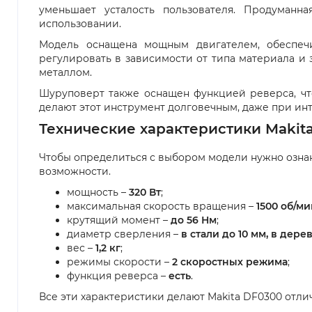
уменьшает усталость пользователя. Продуманн
использовании.
Модель оснащена мощным двигателем, обеспеч
регулировать в зависимости от типа материала и з
металлом.
Шуруповерт также оснащен функцией реверса, чт
делают этот инструмент долговечным, даже при ин
Технические характеристики Makit
Чтобы определиться с выбором модели нужно озна
возможности.
мощность –
320 Вт
;
максимальная скорость вращения –
1500 об/ми
крутящий момент –
до 56 Нм
;
диаметр сверления –
в стали до 10 мм, в дере
вес –
1,2 кг
;
режимы скорости –
2 скоростных режима
;
функция реверса –
есть
.
Все эти характеристики делают Makita DF0300 отл