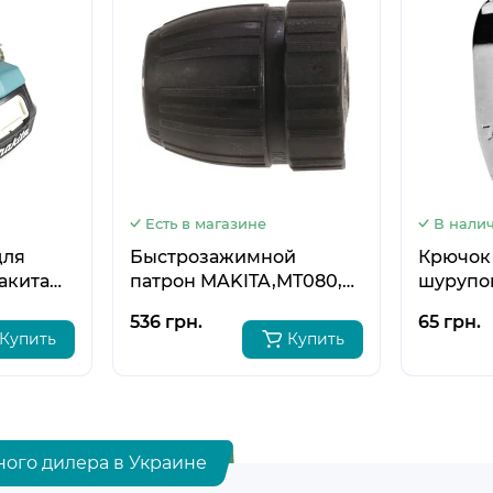
5
5
5
5
6
6
6
6
Есть в магазине
В нали
для
Быстрозажимной
Крючок
акита
патрон MAKITA,MT080,
шурупо
766012-0
DF333D,
536 грн.
65 грн.
 DDF453,
DF032D,
Купить
Купить
DDF458,
HP331D,
ного дилера в Украине