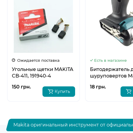
Ожидается поставка
Есть в магазине
Угольные щетки MAKITA
Битодержатель 
CB-411, 191940-4
шуруповертов М
DDF441, DDF444,
150 грн.
18 грн.
DDF448, DDF451,
Купить
DF457, DDF454, 
452947-8
Makita оригинальный инструмент от официаль