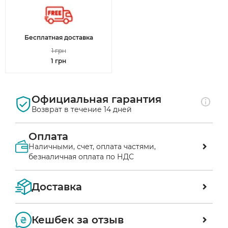
Бесплатная доставка
1 грн
1 грн
Официальная гарантия
Возврат в течение 14 дней
Оплата
Наличными, счет, оплата частями,
безналичная оплата по НДС
Оплата наложенным платежом в отделении 
Доставка
«Новой почты»
Вы можете проверить заказ перед оплатой 
Мы доставляем заказы по всей территории 
непосредственно в отделении. После 
Кешбек за отзыв
Украины службой доставки «Нова пошта»
осмотра товара оплата производится на 