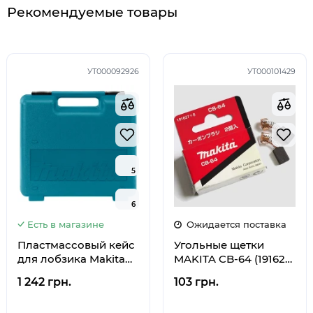
Рекомендуемые товары
УТ000092926
УТ000101429
5
5
6
6
Есть в магазине
Ожидается поставка
Пластмассовый кейс
Угольные щетки
для лобзика Makita
MAKITA CB-64 (191627-
M4301, 4329, 4327,
8)
1 242 грн.
103 грн.
4326, 824572-9