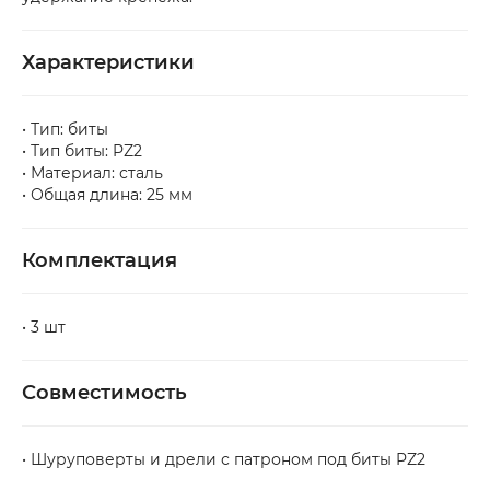
упаковка или товар имеют повреждения, 
обязательно оформите акт вместе с 
сотрудником службы доставки.
Характеристики
• Тип: биты
• Тип биты: PZ2
• Материал: сталь
• Общая длина: 25 мм
Комплектация
• 3 шт
Совместимость
• Шуруповерты и дрели с патроном под биты PZ2