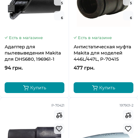
5
5
6
6
Есть в магазине
Есть в магазине
Адаптер для
Антистатическая муфта
пылевыведения Makita
Makita для моделей
для DHS680, 196961-1
446L/447L, P-70415
94 грн.
477 грн.
Купить
Купить
P-70421
197901-2