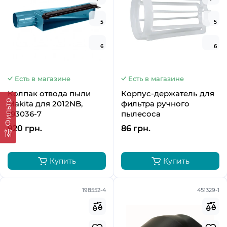
5
5
6
6
Есть в магазине
Есть в магазине
Колпак отвода пыли
Корпус-держатель для
Фильтр
Makita для 2012NB,
фильтра ручного
193036-7
пылесоса
920 грн.
86 грн.
Купить
Купить
198552-4
451329-1