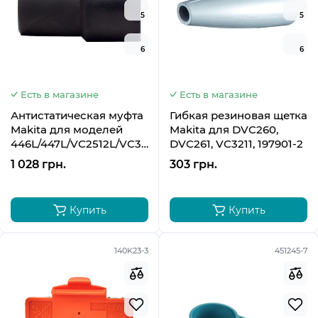
5
5
6
6
Есть в магазине
Есть в магазине
Антистатическая муфта
Гибкая резиновая щетка
Makita для моделей
Makita для DVC260,
446L/447L/VC2512L/VC3011L,
DVC261, VC3211, 197901-2
P-70421
1 028 грн.
303 грн.
Купить
Купить
140K23-3
451245-7