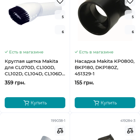
5
5
6
6
Есть в магазине
Есть в магазине
Круглая щетка Makita
Насадка Makita KP0800,
для CL070D, CL100D,
BKP180, DKP180Z,
CL102D, CL104D, CL106D,
451329-1
CL183D, DCL180, DCL182,
359 грн.
155 грн.
DVC260, 198552-4
Купить
Купить
199038-1
419284-3