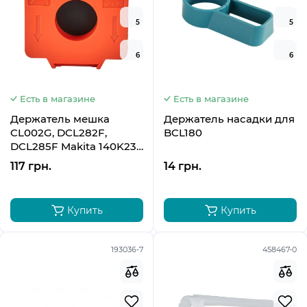
5
5
6
6
Есть в магазине
Есть в магазине
Держатель мешка
Держатель насадки для
CL002G, DCL282F,
BCL180
DCL285F Makita 140K23-
3
117 грн.
14 грн.
Купить
Купить
193036-7
458467-0