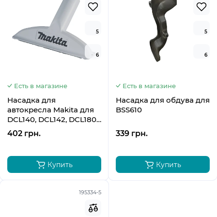
5
5
6
6
Есть в магазине
Есть в магазине
Насадка для
Насадка для обдува для
автокресла Makita для
BSS610
DCL140, DCL142, DCL180,
DCL181, DCL182, CL183D,
402 грн.
339 грн.
CL100D, CL102D, CL104,
CL106, CL111D, 199038-1
Купить
Купить
195334-5