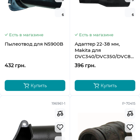
6
6
Есть в магазине
Есть в магазине
Пылеотвод для N5900B
Адаптер 22-38 мм,
Makita для
DVC340/DVC350/DVC860L/V
195548-6
432 грн.
396 грн.
Купить
Купить
196961-1
P-70415